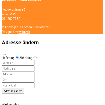
Feldbergstrasse 5
4057 Basel
061 202 77 80
© Copyright Le Cordon Bleu Meister
Designed by
webtech
Adresse ändern
Lieferung
Abholung
Adresse ändern
Wird geladen...