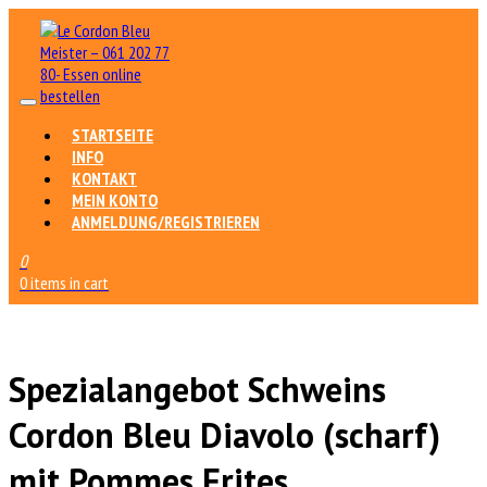
STARTSEITE
INFO
KONTAKT
MEIN KONTO
ANMELDUNG/REGISTRIEREN
0
0 items in cart
Spezialangebot Schweins
Cordon Bleu Diavolo (scharf)
mit Pommes Frites