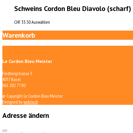
Schweins Cordon Bleu Diavolo (scharf)
CHF
33.50
Auswählen
Warenkorb
Le Cordon Bleu Meister
Feldbergstrasse 5
4057 Basel
061 202 77 80
© Copyright Le Cordon Bleu Meister
Designed by
webtech
Adresse ändern