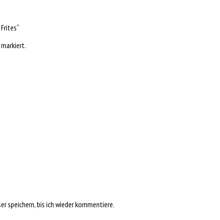
Frites“
markiert.
r speichern, bis ich wieder kommentiere.