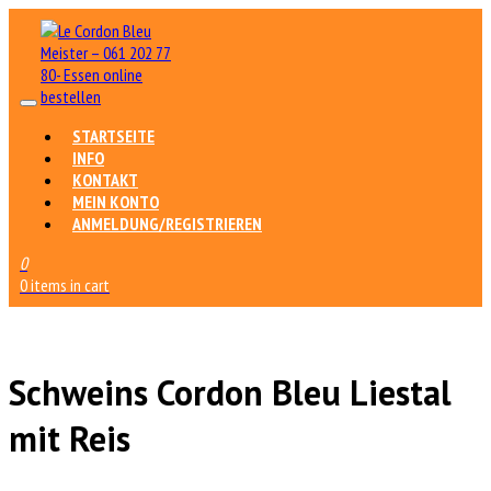
STARTSEITE
INFO
KONTAKT
MEIN KONTO
ANMELDUNG/REGISTRIEREN
0
0 items in cart
Schweins Cordon Bleu Liestal
mit Reis