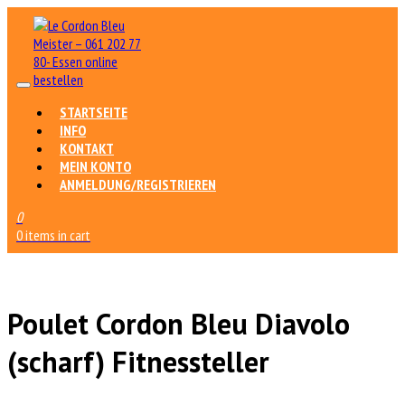
STARTSEITE
INFO
KONTAKT
MEIN KONTO
ANMELDUNG/REGISTRIEREN
0
0 items in cart
Poulet Cordon Bleu Diavolo
(scharf) Fitnessteller