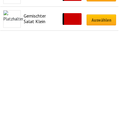
Gemischter 
CHF
9.50
Auswählen
Salat Klein