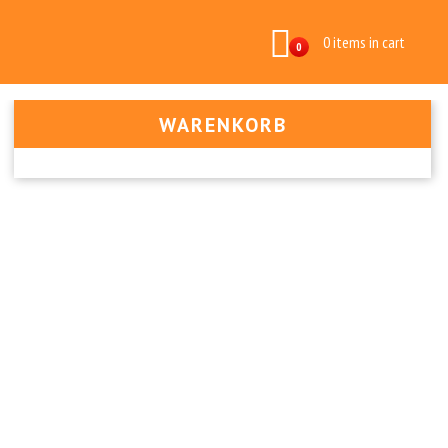
0 items in cart
0
WARENKORB