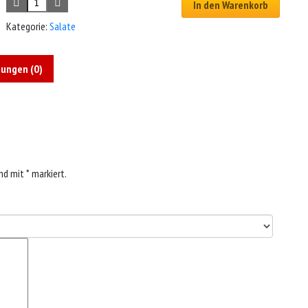
In den Warenkorb
Kategorie:
Salate
ungen (0)
ind mit
*
markiert.