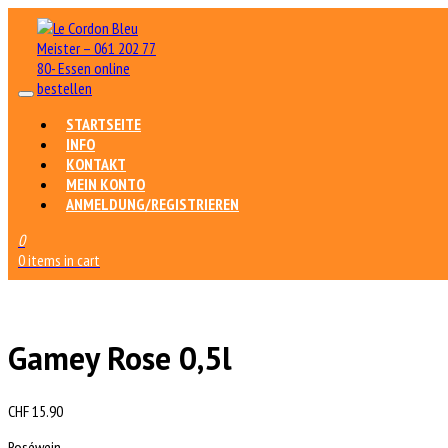
STARTSEITE
INFO
KONTAKT
MEIN KONTO
ANMELDUNG/REGISTRIEREN
0
0 items in cart
Gamey Rose 0,5l
CHF
15.90
Roséwein