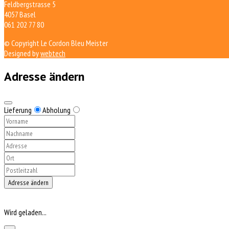
Feldbergstrasse 5
4057 Basel
061 202 77 80
© Copyright Le Cordon Bleu Meister
Designed by
webtech
Adresse ändern
Lieferung
Abholung
Adresse ändern
Wird geladen...