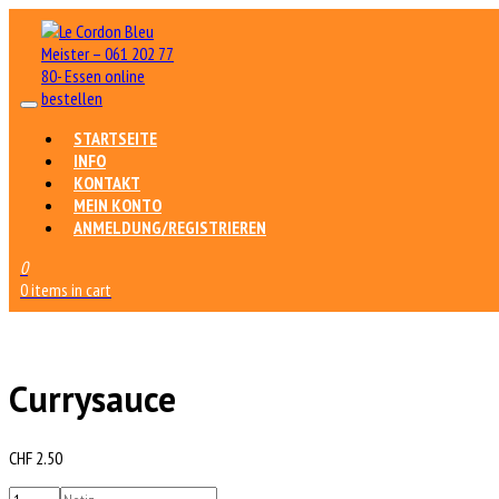
STARTSEITE
INFO
KONTAKT
MEIN KONTO
ANMELDUNG/REGISTRIEREN
0
0 items in cart
Currysauce
CHF
2.50