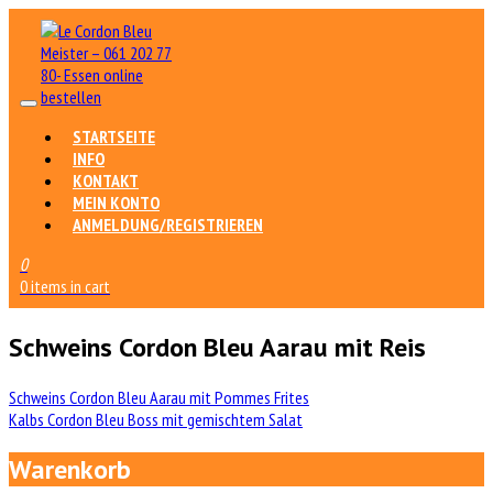
STARTSEITE
INFO
KONTAKT
MEIN KONTO
ANMELDUNG/REGISTRIEREN
0
0 items in cart
Schweins Cordon Bleu Aarau mit Reis
Beitrags-
Schweins Cordon Bleu Aarau mit Pommes Frites
Kalbs Cordon Bleu Boss mit gemischtem Salat
Navigation
Warenkorb