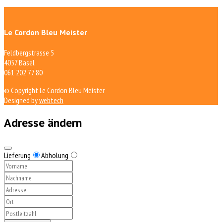
Le Cordon Bleu Meister
Feldbergstrasse 5
4057 Basel
061 202 77 80
© Copyright Le Cordon Bleu Meister
Designed by
webtech
Adresse ändern
Lieferung
Abholung