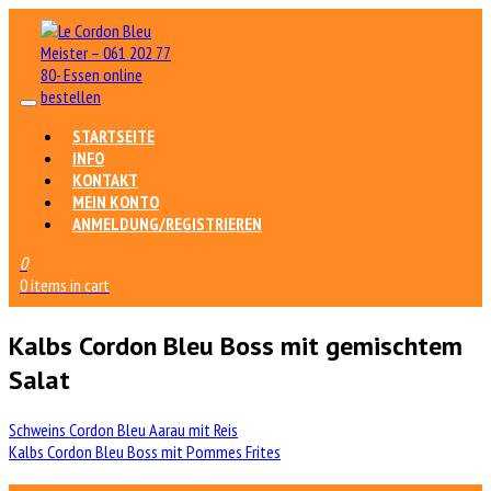
STARTSEITE
INFO
KONTAKT
MEIN KONTO
ANMELDUNG/REGISTRIEREN
0
0 items in cart
Kalbs Cordon Bleu Boss mit gemischtem
Salat
Beitrags-
Schweins Cordon Bleu Aarau mit Reis
Kalbs Cordon Bleu Boss mit Pommes Frites
Navigation