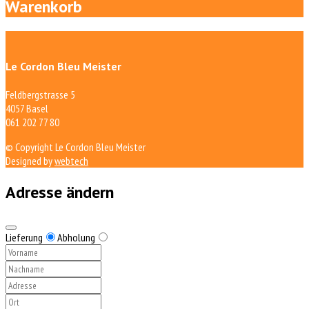
Warenkorb
Le Cordon Bleu Meister
Feldbergstrasse 5
4057 Basel
061 202 77 80
© Copyright Le Cordon Bleu Meister
Designed by
webtech
Adresse ändern
Lieferung
Abholung