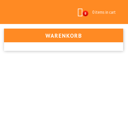
0 items in cart
0
WARENKORB