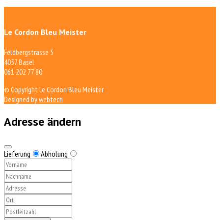
Le Cordon Bleu Meister
Feldbergstrasse 5
4057 Basel
061 202 77 80
© Copyright Le Cordon Bleu Meister
Designed by
webtech
Adresse ändern
Lieferung
Abholung