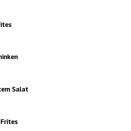
ites
hinken
tem Salat
Frites