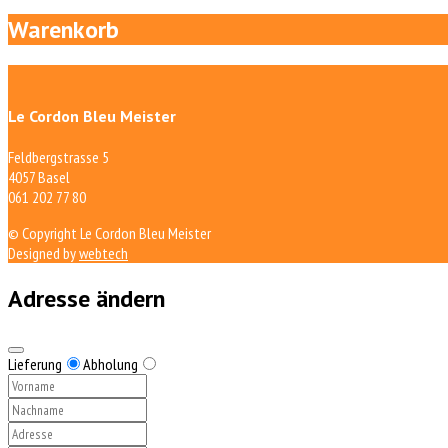
Warenkorb
Le Cordon Bleu Meister
Feldbergstrasse 5
4057 Basel
061 202 77 80
© Copyright Le Cordon Bleu Meister
Designed by
webtech
Adresse ändern
Lieferung
Abholung