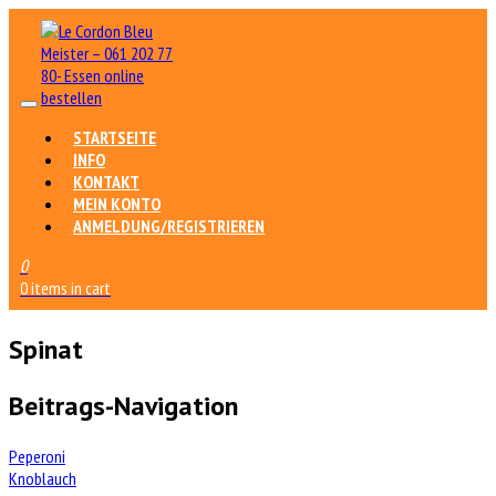
STARTSEITE
INFO
KONTAKT
MEIN KONTO
ANMELDUNG/REGISTRIEREN
0
0 items in cart
Spinat
Beitrags-Navigation
Peperoni
Knoblauch