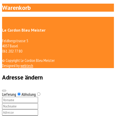
Warenkorb
Le Cordon Bleu Meister
Feldbergstrasse 5
4057 Basel
061 202 77 80
© Copyright Le Cordon Bleu Meister
Designed by
webtech
Adresse ändern
Lieferung
Abholung