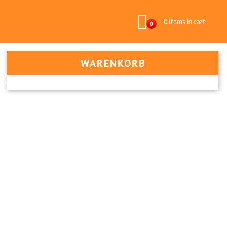
0 items in cart
0
WARENKORB