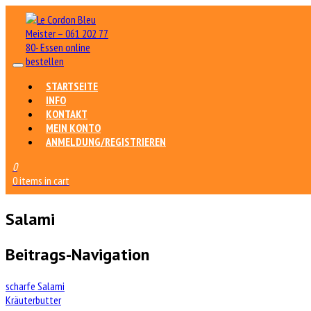
STARTSEITE
INFO
KONTAKT
MEIN KONTO
ANMELDUNG/REGISTRIEREN
0
0 items in cart
Salami
Beitrags-Navigation
scharfe Salami
Kräuterbutter