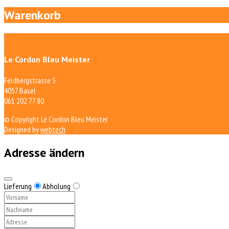
Warenkorb
Le Cordon Bleu Meister
Feldbergstrasse 5
4057 Basel
061 202 77 80
© Copyright Le Cordon Bleu Meister
Designed by
webtech
Adresse ändern
Lieferung
Abholung