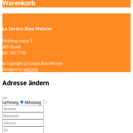
Warenkorb
Le Cordon Bleu Meister
Feldbergstrasse 5
4057 Basel
061 202 77 80
© Copyright Le Cordon Bleu Meister
Designed by
webtech
Adresse ändern
Lieferung
Abholung