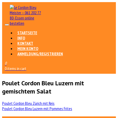
STARTSEITE
INFO
KONTAKT
MEIN KONTO
ANMELDUNG/REGISTRIEREN
0
0 items in cart
Poulet Cordon Bleu Luzern mit
gemischtem Salat
Beitrags-
Poulet Cordon Bleu Zürich mit Reis
Poulet Cordon Bleu Luzern mit Pommes Frites
Navigation