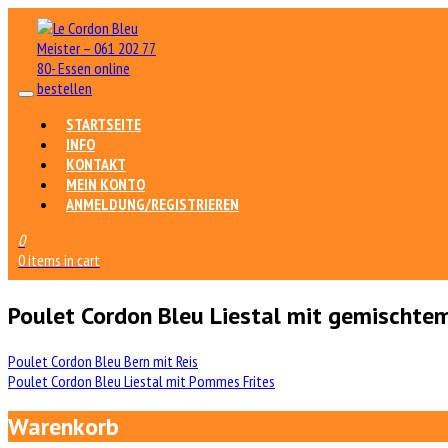
STARTSEITE
INFO
KONTAKT
MEIN KONTO
ANMELDUNG/REGISTRIEREN
0
0 items in cart
Poulet Cordon Bleu Liestal mit gemischte
Beitrags-
Poulet Cordon Bleu Bern mit Reis
Poulet Cordon Bleu Liestal mit Pommes Frites
Navigation
Warenkorb