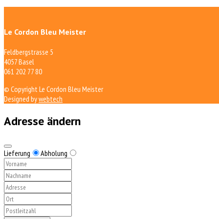
Le Cordon Bleu Meister
Feldbergstrasse 5
4057 Basel
061 202 77 80
© Copyright Le Cordon Bleu Meister
Designed by
webtech
Adresse ändern
Lieferung
Abholung