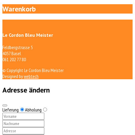
Warenkorb
Le Cordon Bleu Meister
Feldbergstrasse 5
4057 Basel
061 202 77 80
© Copyright Le Cordon Bleu Meister
Designed by
webtech
Adresse ändern
Lieferung
Abholung