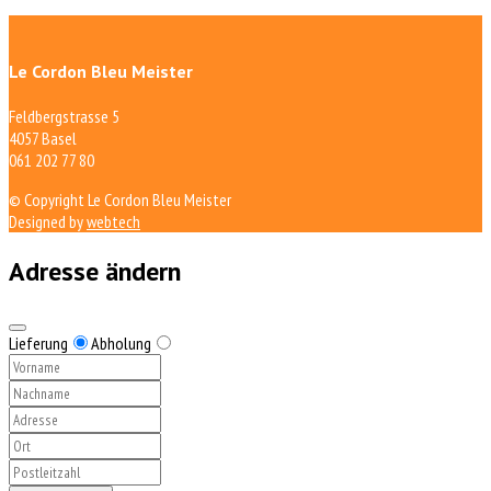
Le Cordon Bleu Meister
Feldbergstrasse 5
4057 Basel
061 202 77 80
© Copyright Le Cordon Bleu Meister
Designed by
webtech
Adresse ändern
Lieferung
Abholung