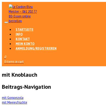
STARTSEITE
INFO
KONTAKT
MEIN KONTO
ANMELDUNG/REGISTRIEREN
0
0 items in cart
mit Knoblauch
Beitrags-Navigation
mit Gorgonzola
mit Meeresfrüchte