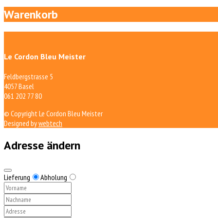
Warenkorb
Le Cordon Bleu Meister
Feldbergstrasse 5
4057 Basel
061 202 77 80
© Copyright Le Cordon Bleu Meister
Designed by
webtech
Adresse ändern
Lieferung
Abholung