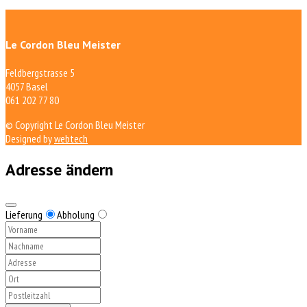
Le Cordon Bleu Meister
Feldbergstrasse 5
4057 Basel
061 202 77 80
© Copyright Le Cordon Bleu Meister
Designed by
webtech
Adresse ändern
Lieferung
Abholung