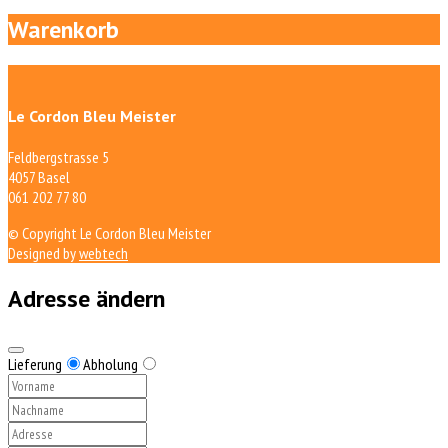
Warenkorb
Le Cordon Bleu Meister
Feldbergstrasse 5
4057 Basel
061 202 77 80
© Copyright Le Cordon Bleu Meister
Designed by
webtech
Adresse ändern
Lieferung
Abholung