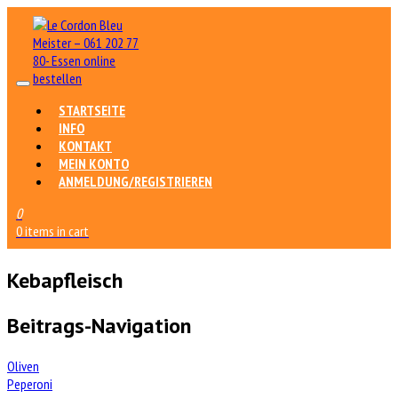
STARTSEITE
INFO
KONTAKT
MEIN KONTO
ANMELDUNG/REGISTRIEREN
0
0 items in cart
Kebapfleisch
Beitrags-Navigation
Oliven
Peperoni