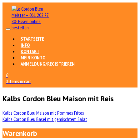
STARTSEITE
INFO
KONTAKT
MEIN KONTO
ANMELDUNG/REGISTRIEREN
0
0 items in cart
Kalbs Cordon Bleu Maison mit Reis
Beitrags-
Kalbs Cordon Bleu Maison mit Pommes Frites
Kalbs Cordon Bleu Basel mit gemischtem Salat
Navigation
Warenkorb