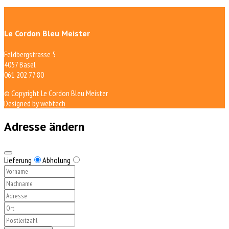
Le Cordon Bleu Meister
Feldbergstrasse 5
4057 Basel
061 202 77 80
© Copyright Le Cordon Bleu Meister
Designed by
webtech
Adresse ändern
Lieferung
Abholung