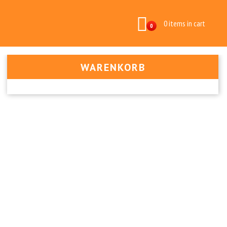
0 items in cart
0
WARENKORB