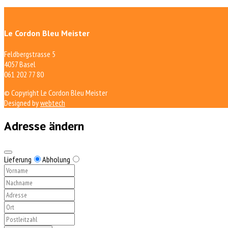
Le Cordon Bleu Meister
Feldbergstrasse 5
4057 Basel
061 202 77 80
© Copyright Le Cordon Bleu Meister
Designed by
webtech
Adresse ändern
Lieferung
Abholung