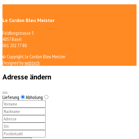
Le Cordon Bleu Meister
Feldbergstrasse 5
4057 Basel
061 202 77 80
© Copyright Le Cordon Bleu Meister
Designed by
webtech
Adresse ändern
Lieferung
Abholung