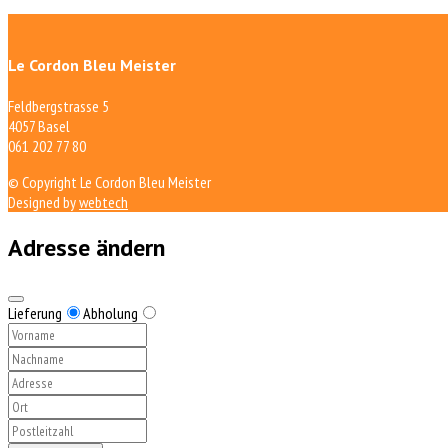
Le Cordon Bleu Meister
Feldbergstrasse 5
4057 Basel
061 202 77 80
© Copyright Le Cordon Bleu Meister
Designed by
webtech
Adresse ändern
Lieferung
Abholung