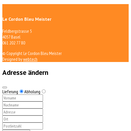
Le Cordon Bleu Meister
Feldbergstrasse 5
4057 Basel
061 202 77 80
© Copyright Le Cordon Bleu Meister
Designed by
webtech
Adresse ändern
Lieferung
Abholung