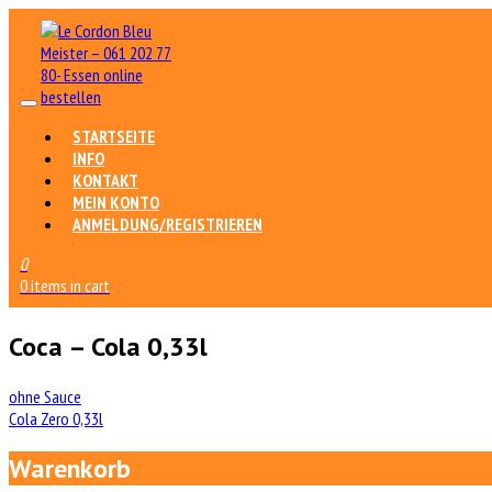
STARTSEITE
INFO
KONTAKT
MEIN KONTO
ANMELDUNG/REGISTRIEREN
0
0 items in cart
Coca – Cola 0,33l
Beitrags-
ohne Sauce
Cola Zero 0,33l
Navigation
Warenkorb