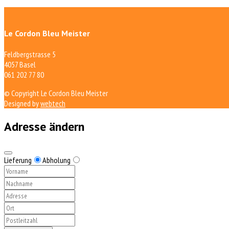
Le Cordon Bleu Meister
Feldbergstrasse 5
4057 Basel
061 202 77 80
© Copyright Le Cordon Bleu Meister
Designed by
webtech
Adresse ändern
Lieferung
Abholung