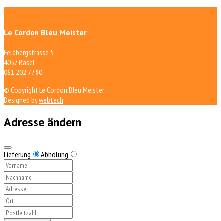
Le Cordon Bleu Meister
Feldbergstrasse 5
4057 Basel
061 202 77 80
© Copyright Le Cordon Bleu Meister
Designed by
webtech
Adresse ändern
Lieferung
Abholung