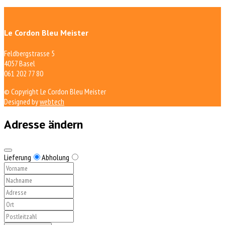
Le Cordon Bleu Meister
Feldbergstrasse 5
4057 Basel
061 202 77 80
© Copyright Le Cordon Bleu Meister
Designed by
webtech
Adresse ändern
Lieferung
Abholung